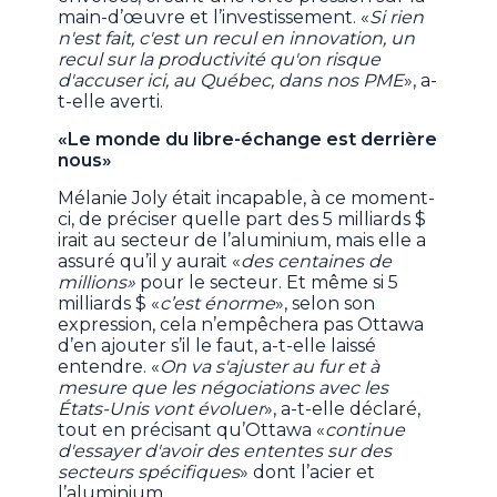
main-d’œuvre et l’investissement. «
Si rien
n'est fait, c'est un recul en innovation, un
recul sur la productivité qu'on risque
d'accuser ici, au Québec, dans nos PME
», a-
t-elle averti.
«Le monde du libre-échange est derrière
nous»
Mélanie Joly était incapable, à ce moment-
ci, de préciser quelle part des 5 milliards $
irait au secteur de l’aluminium, mais elle a
assuré qu’il y aurait «
des centaines de
millions»
pour le secteur. Et même si 5
milliards $ «
c’est énorme
», selon son
expression, cela n’empêchera pas Ottawa
d’en ajouter s’il le faut, a-t-elle laissé
entendre. «
On va s'ajuster au fur et à
mesure que les négociations avec les
États-Unis vont évoluer
», a-t-elle déclaré,
tout en précisant qu’Ottawa «
continue
d'essayer d'avoir des ententes sur des
secteurs spécifiques
» dont l’acier et
l’aluminium.