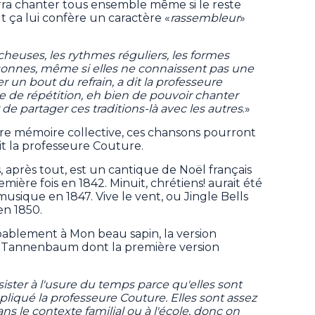
rra chanter tous ensemble même si le reste
t ça lui confère un caractère «
rassembleur
»
heuses, les rythmes réguliers, les formes
sonnes, même si elles ne connaissent pas une
r un bout du refrain, a dit la professeure
ce de répétition, eh bien de pouvoir chanter
de partager ces traditions-là avec les autres
.»
tre mémoire collective, ces chansons pourront
 dit la professeure Couture.
après tout, est un cantique de Noël français
emière fois en 1842. Minuit, chrétiens! aurait été
musique en 1847. Vive le vent, ou Jingle Bells
en 1850.
bablement à Mon beau sapin, la version
O Tannenbaum dont la première version
sister à l'usure du temps parce qu'elles sont
liqué la professeure Couture. Elles sont assez
s le contexte familial ou à l'école, donc on