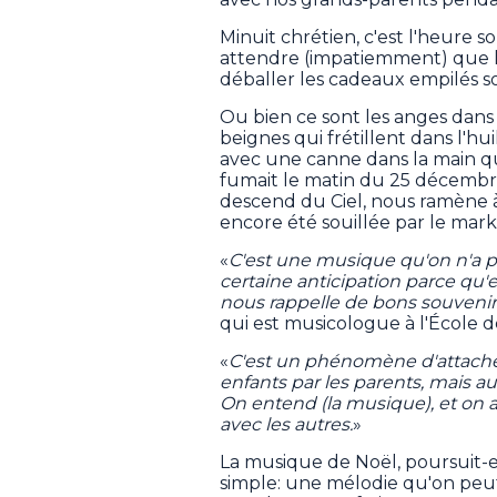
Minuit chrétien, c'est l'heure so-l
attendre (impatiemment) que la
déballer les cadeaux empilés so
Ou bien ce sont les anges dans
beignes qui frétillent dans l'hu
avec une canne dans la main qu
fumait le matin du 25 décembre
descend du Ciel, nous ramène à
encore été souillée par le mar
«
C'est une musique qu'on n'a pa
certaine anticipation parce qu'
nous rappelle de bons souvenir
qui est musicologue à l'École 
«
C'est un phénomène d'attachem
enfants par les parents, mais auss
On entend (la musique), et on a
avec les autres.
»
La musique de Noël, poursuit-
simple: une mélodie qu'on peu