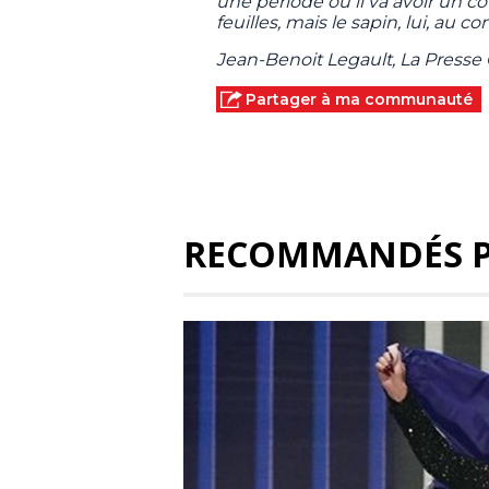
une période où il va avoir un c
feuilles, mais le sapin, lui, au co
Jean-Benoit Legault, La Press
Partager à ma communauté
RECOMMANDÉS 