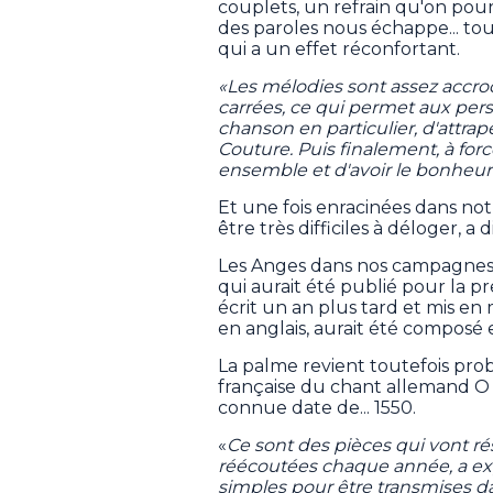
couplets, un refrain qu'on pou
des paroles nous échappe... tou
qui a un effet réconfortant.
«Les mélodies sont assez accroc
carrées, ce qui permet aux per
chanson en particulier, d'attrape
Couture. Puis finalement, à for
ensemble et d'avoir le bonheur 
Et une fois enracinées dans no
être très difficiles à déloger, a
Les Anges dans nos campagnes, 
qui aurait été publié pour la pr
écrit un an plus tard et mis en 
en anglais, aurait été composé 
La palme revient toutefois pro
française du chant allemand 
connue date de... 1550.
«
Ce sont des pièces qui vont ré
réécoutées chaque année, a exp
simples pour être transmises dan