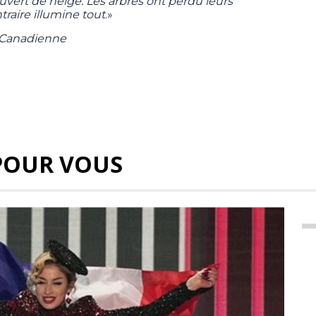
ouvert de neige. Les arbres ont perdu leurs
ntraire illumine tout
.»
e Canadienne
POUR VOUS