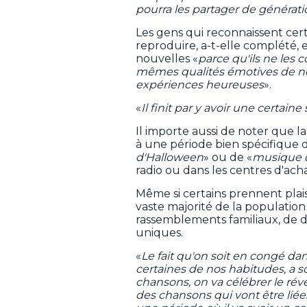
pourra les partager de générati
Les gens qui reconnaissent cer
reproduire, a-t-elle complété, et
nouvelles «
parce qu'ils ne les 
mêmes qualités émotives de nou
expériences heureuses
».
«
Il finit par y avoir une certaine
Il importe aussi de noter que la
à une période bien spécifique de
d'Halloween
» ou de «
musique d
radio ou dans les centres d'acha
Même si certains prennent plais
vaste majorité de la populati
rassemblements familiaux, de d
uniques.
«
Le fait qu'on soit en congé d
certaines de nos habitudes, a s
chansons, on va célébrer le réve
des chansons qui vont être liées