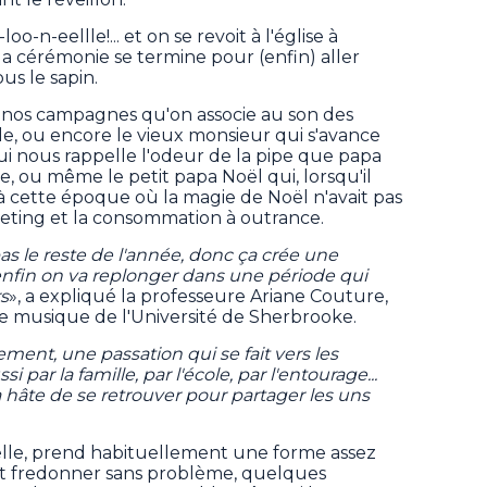
oo-n-eellle!... et on se revoit à l'église à
 cérémonie se termine pour (enfin) aller
us le sapin.
 nos campagnes qu'on associe au son des
ile, ou encore le vieux monsieur qui s'avance
i nous rappelle l'odeur de la pipe que papa
, ou même le petit papa Noël qui, lorsqu'il
 cette époque où la magie de Noël n'avait pas
keting et la consommation à outrance.
s le reste de l'année, donc ça crée une
enfin on va replonger dans une période qui
s
», a expliqué la professeure Ariane Couture,
de musique de l'Université de Sherbrooke.
ent, une passation qui se fait vers les
i par la famille, par l'école, par l'entourage...
 hâte de se retrouver pour partager les uns
elle, prend habituellement une forme assez
t fredonner sans problème, quelques