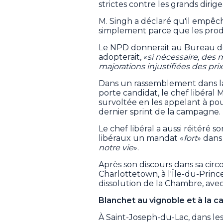
strictes contre les grands dirig
M. Singh a déclaré qu'il empêc
simplement parce que les produ
Le NPD donnerait au Bureau de
adopterait, «
si nécessaire, des 
majorations injustifiées des pr
Dans un rassemblement dans la 
porte candidat, le chef libéral
survoltée en les appelant à pou
dernier sprint de la campagne.
Le chef libéral a aussi réitéré
libéraux un mandat «
fort
» dans
notre vie
».
Après son discours dans sa circo
Charlottetown, à l'Île-du-Prin
dissolution de la Chambre, avec
Blanchet au vignoble et à la 
À Saint-Joseph-du-Lac, dans les