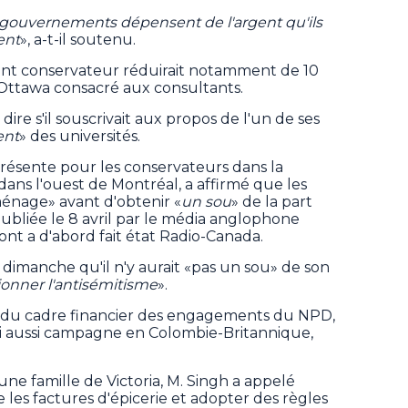
es gouvernements dépensent de l'argent qu'ils
ent
», a-t-il soutenu.
nt conservateur réduirait notamment de 10
'Ottawa consacré aux consultants.
 dire s'il souscrivait aux propos de l'un de ses
ent
» des universités.
présente pour les conservateurs dans la
dans l'ouest de Montréal, a affirmé que les
«ménage» avant d'obtenir «
un sou
» de la part
bliée le 8 avril par le média anglophone
nt a d'abord fait état Radio-Canada.
dimanche qu'il n'y aurait «pas un sou» de son
onner l'antisémitisme
».
du cadre financier des engagements du NPD,
lui aussi campagne en Colombie-Britannique,
une famille de Victoria, M. Singh a appelé
e les factures d'épicerie et adopter des règles