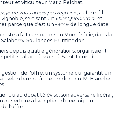
teur et viticulteur Mario Pelchat.
er, je ne vous aurais pas reçu ici
», a affirmé le
 vignoble, se disant un «
fier Québécois
» et
het parce que c'est un «
ami
» de longue date.
oquiste a fait campagne en Montérégie, dans la
s-Salaberry-Soulanges-Huntingdon.
iers depuis quatre générations, organisaient
petite cabane à sucre à Saint-Louis-de-
a gestion de l'offre, un système qui garantit un
ait selon leur coût de production. M. Blanchet
es.
er qu'au débat télévisé, son adversaire libéral,
n ouverture à l'adoption d'une loi pour
de l'offre.