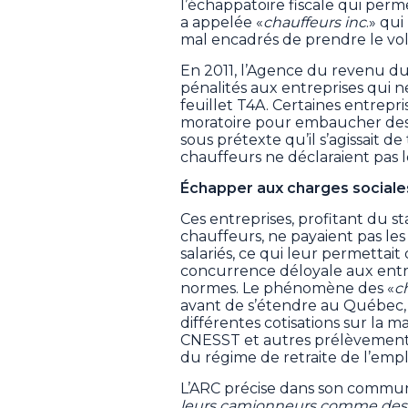
l’échappatoire fiscale qui perme
a appelée «
chauffeurs inc
.» qu
mal encadrés de prendre le vola
En 2011, l’Agence du revenu du
pénalités aux entreprises qui n
feuillet T4A. Certaines entrepr
moratoire pour embaucher des 
sous prétexte qu’il s’agissait d
chauffeurs ne déclaraient pas l
Échapper aux charges sociale
Ces entreprises, profitant du s
chauffeurs, ne payaient pas les
salariés, ce qui leur permettait 
concurrence déloyale aux ent
normes. Le phénomène des «
c
avant de s’étendre au Québec, 
différentes cotisations sur la m
CNESST et autres prélèvements
du régime de retraite de l’emp
L’ARC précise dans son commun
leurs camionneurs comme des 