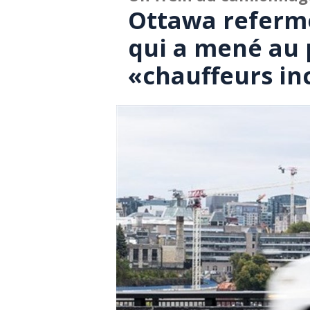
Ottawa referme
qui a mené au
«chauffeurs in