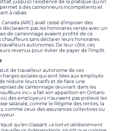
ttait jusqu’ici l’existence de la pratique qu’on
i permet à des camionneurs incompétents et
nt à rabais.
 Canada (ARC) avait cessé d’imposer des
e déclaraient pas les honoraires versés avec un
ises de camionnage avaient profité de ce
chauffeurs sans déclarer leurs honoraires
e travailleurs autonomes. De leur côté, ces
eurs revenus pour éviter de payer de l’impôt.
s
tatut de travailleur autonome de ces
 charges sociales qui sont liées aux employés
de réduire leurs tarifs et de faire une
reprises de camionnage œuvrant dans les
hauffeurs inc
.» a fait son apparition en Ontario
où des employeurs n’auraient pas prélevé les
asse salariale, comme le Régime des rentes, la
, comme ceux des assurances collectives ou
loyeur.
iqué qu’en classant «
à tort et délibérément
travailleurs indépendants, plutôt que comme