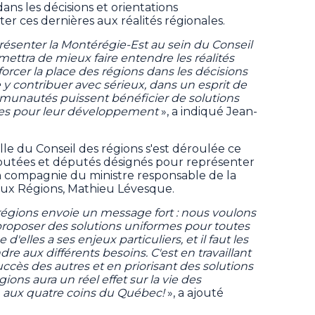
ans les décisions et orientations
r ces dernières aux réalités régionales.
résenter la Montérégie-Est au sein du Conseil
mettra de mieux faire entendre les réalités
forcer la place des régions dans les décisions
y contribuer avec sérieux, dans un esprit de
mmunautés puissent bénéficier de solutions
ses pour leur développement
», a indiqué Jean-
le du Conseil des régions s'est déroulée ce
députées et députés désignés pour représenter
en compagnie du ministre responsable de la
aux Régions, Mathieu Lévesque.
 régions envoie un message fort : nous voulons
 proposer des solutions uniformes pour toutes
elles a ses enjeux particuliers, et il faut les
re aux différents besoins. C'est en travaillant
uccès des autres et en priorisant des solutions
ions aura un réel effet sur la vie des
 aux quatre coins du Québec!
», a ajouté