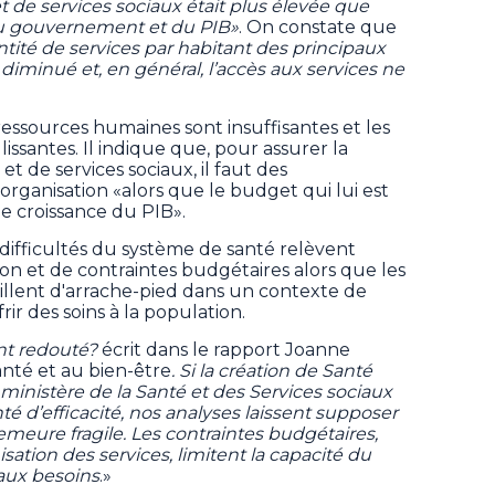
 de services sociaux était plus élevée que
du gouvernement et du PIB»
. On constate que
ntité de services par habitant des principaux
diminué et, en général, l’accès aux services ne
essources humaines sont insuffisantes et les
lissantes. Il indique que, pour assurer la
t de services sociaux, il faut des
organisation «alors que le budget qui lui est
e croissance du PIB».
ifficultés du système de santé relèvent
on et de contraintes budgétaires alors que les
aillent d'arrache-pied dans un contexte de
r des soins à la population.
ant redouté?
écrit dans le rapport Joanne
anté et au bien-être
. Si la création de Santé
ministère de la Santé et des Services sociaux
 d’efficacité, nos analyses laissent supposer
meure fragile. Les contraintes budgétaires,
sation des services, limitent la capacité du
aux besoins
.»