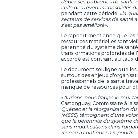
dépenses publiques de santé et
celle des revenus consolidés 
pendant cette période, «
la qua
secteurs de services de santé a 
s’est pas amélioré».
Le rapport mentionne que les r
ressources matérielles sont vieil
pérennité du système de santé e
transformations profondes de l'
accordé est contraint au taux d
Le document souligne que les d
surtout des enjeux d'organisati
professionnels de la santé trav
manque de ressources pour offri
«
Aurions-nous frappé le mur t
Castonguay, Commissaire à la s
Québec et la réorganisation du 
(MSSS) témoignent d’une volonté
que la pérennité du système de
sans modifications dans l’organi
réseau à continuer à répondre 