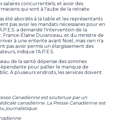
s salaires concurrentiels; et avoir des
maciens qui sont à l'aube de la retraite.
as été abordés à la table et les représentants
lent pas avoir les mandats nécessaires pour en
'A.P.E.S. a demandé l'intervention de la
r, France-Élaine Duranceau, et du ministre de
rriver à une entente avant Noël, mais rien n'a
nt pas avoir permis un élargissement des
eurs, indique l'A.P.E.S.
réseau de la santé dépense des sommes
dépendante pour pallier le manque de
ic. À plusieurs endroits, les services doivent
Presse Canadienne est soutenue par un
 médicale canadienne. La Presse Canadienne est
u journalistique.
anadienne