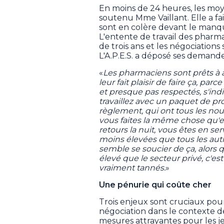
En moins de 24 heures, les moy
soutenu Mme Vaillant. Elle a fa
sont en colère devant le man
L'entente de travail des pharm
de trois ans et les négociation
L'A.P.E.S. a déposé ses demandes
«
Les pharmaciens sont prêts à a
leur fait plaisir de faire ça, par
et presque pas respectés, s'in
travaillez avec un paquet de pr
règlement, qui ont tous les nou
vous faites la même chose qu'e
retours la nuit, vous êtes en se
moins élevées que tous les autr
semble se soucier de ça, alors 
élevé que le secteur privé, c'est
vraiment tannés.
»
Une pénurie qui coûte cher
Trois enjeux sont cruciaux pou
négociation dans le contexte d
mesures attrayantes pour les 