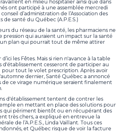
availlent en milieu hospitalier ainsi que dans
înés ont participé à une assemblée mercredi
onseil d’administration de l’Association des
s de santé du Québec (A.P.E.S.)
eurs du réseau de la santé, les pharmaciens ne
 pression qui auraient un impact sur la santé
 d'un plan qui pourrait tout de même attirer
d’ici les Fêtes. Mais si rien n'avance à la table
s d'établissement cesseront de participer au
our tout le volet prescription. Après avoir
l'automne dernier, Santé Québec a annoncé
es de ce virage numérique seraient finalement
.
ens d'établissement tentent de contrer les
emple en mettant en place des solutions pour
 qui périment bientôt ou en récupérant des
nt très chers, a expliqué en entrevue la
ale de l’A.P.E.S., Linda Vaillant. Tous ces
ndonnés, et Québec risque de voir la facture