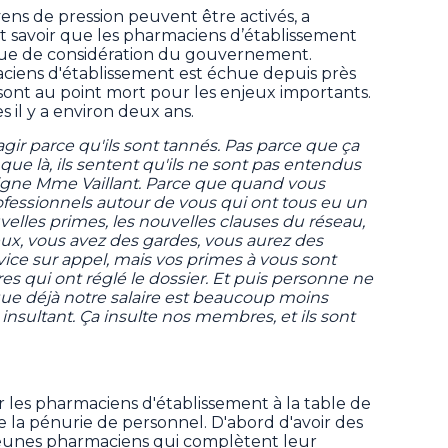
ens de pression peuvent être activés, a
it savoir que les pharmaciens d’établissement
que de considération du gouvernement.
aciens d'établissement est échue depuis près
s sont au point mort pour les enjeux importants.
 il y a environ deux ans.
gir parce qu'ils sont tannés. Pas parce que ça
ce que là, ils sentent qu'ils ne sont pas entendus
digne Mme Vaillant. Parce que quand vous
ofessionnels autour de vous qui ont tous eu un
velles primes, les nouvelles clauses du réseau,
ux, vous avez des gardes, vous aurez des
rvice sur appel, mais vos primes à vous sont
es qui ont réglé le dossier. Et puis personne ne
que déjà notre salaire est beaucoup moins
 insultant. Ça insulte nos membres, et ils sont
r les pharmaciens d'établissement à la table de
e la pénurie de personnel. D'abord d'avoir des
jeunes pharmaciens qui complètent leur