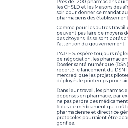
Près de 1200 pharmaciens qui tr
les CHSLD et les Maisons des a
soir pour donner ce mandat au c
pharmaciens des établissement
Comme pour les autres travaill
peuvent pas faire de moyens de
des citoyens. Ils se sont dotés
l'attention du gouvernement.
L'A.P.E.S. espère toujours régler 
de négociation, les pharmacien
Dossier santé numérique (DSN) p
reporté le lancement du DSN 
mercredi que les projets pilot
déployés le printemps prochain
Dans leur travail, les pharmaci
dépenses en pharmacie, par ex
ne pas perdre des médicaments
fioles de médicament qui coûte
pharmacienne et directrice génér
protocoles pourraient être aba
gonflée.