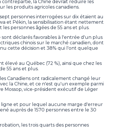
contrepartie, la Chine devrait réduire les
ur les produits agricoles canadiens.
ept personnes interrogées sur dix étaient au
a et Pékin, la sensibilisation étant nettement
 les personnes âgées de 55 ans et plus.
 sont déclarés favorables à l'entrée d'un plus
triques chinois sur le marché canadien, dont
nu cette décision et 38% qui l'ont quelque
nt élevé au Québec (72 %), ainsi que chez les
e 55 ans et plus.
, les Canadiens ont radicalement changé leur
avec la Chine, et ce n'est qu'un exemple parmi
ve Mossop, vice-président exécutif de Léger
en ligne et pour lequel aucune marge d'erreur
mené auprès de 1570 personnes entre le 30
obation, les trois quarts des personnes