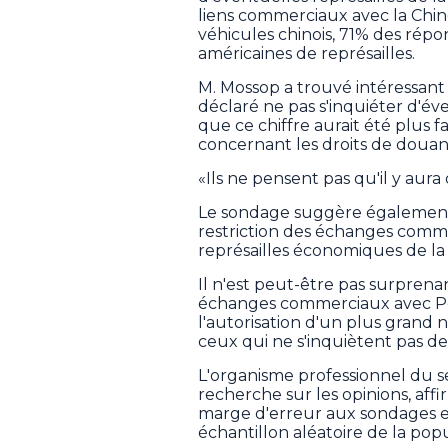
liens commerciaux avec la Chin
véhicules chinois, 71% des répo
américaines de représailles.
M. Mossop a trouvé intéressant
déclaré ne pas s'inquiéter d'éve
que ce chiffre aurait été plus fai
concernant les droits de douan
«Ils ne pensent pas qu'il y aura d
Le sondage suggère également
restriction des échanges commer
représailles économiques de la 
Il n'est peut-être pas surpren
échanges commerciaux avec Péki
l'autorisation d'un plus grand 
ceux qui ne s'inquiètent pas d
L'organisme professionnel du s
recherche sur les opinions, affi
marge d'erreur aux sondages en l
échantillon aléatoire de la popu