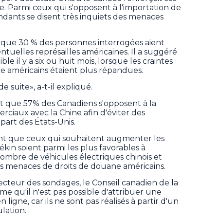
e. Parmi ceux qui s'opposent à l'importation de
ndants se disent très inquiets des menaces
 que 30 % des personnes interrogées aient
ntuelles représailles américaines. Il a suggéré
ble il y a six ou huit mois, lorsque les craintes
e américains étaient plus répandues.
e suite», a-t-il expliqué.
 que 57% des Canadiens s'opposent à la
ciaux avec la Chine afin d'éviter des
part des États-Unis.
ant que ceux qui souhaitent augmenter les
n soient parmi les plus favorables à
nombre de véhicules électriques chinois et
es menaces de droits de douane américains.
ecteur des sondages, le Conseil canadien de la
rme qu'il n'est pas possible d'attribuer une
igne, car ils ne sont pas réalisés à partir d'un
lation.