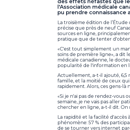
des effets néfastes que le
l'Association médicale ca
pu prendre connaissance av
La troisième édition de l’Étude 
précise que près de neuf Canad
sources en ligne, principalemen
pratique que de tenter d'obteni
«C'est tout simplement un ma
soins de première ligne», a dit 
médicale canadienne, le docte
popularité de l'information en l
Actuellement, a-t-il ajouté, 6,
famille, et la moitié de ceux qu
rapidement. Alors, ces gens-là 
«Si je n'ai pas de rendez-vous
semaine, je ne vais pas aller pat
chercher en ligne, a-t-il dit. O
La rapidité et la facilité d'acc
phénomène: 57 % des participan
de se tourner vers internet par