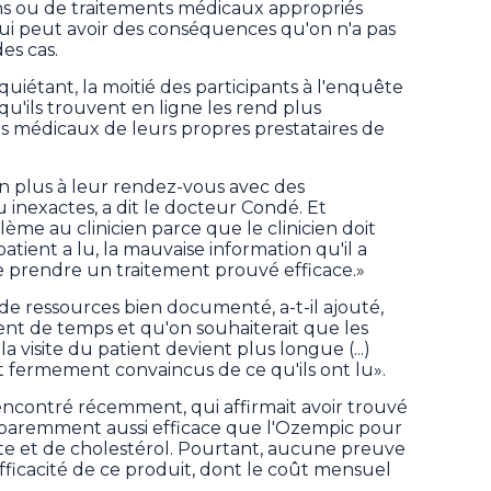
ns ou de traitements médicaux appropriés
ui peut avoir des conséquences qu'on n'a pas
es cas.
uiétant, la moitié des participants à l'enquête
u'ils trouvent en ligne les rend plus
ls médicaux de leurs propres prestataires de
en plus à leur rendez-vous avec des
u inexactes, a dit le docteur Condé. Et
me au clinicien parce que le clinicien doit
atient a lu, la mauvaise information qu'il a
 prendre un traitement prouvé efficace.»
e ressources bien documenté, a-t-il ajouté,
nt de temps et qu'on souhaiterait que les
«la visite du patient devient plus longue (...)
t fermement convaincus de ce qu'ils ont lu».
rencontré récemment, qui affirmait avoir trouvé
pparemment aussi efficace que l'Ozempic pour
ète et de cholestérol. Pourtant, aucune preuve
efficacité de ce produit, dont le coût mensuel