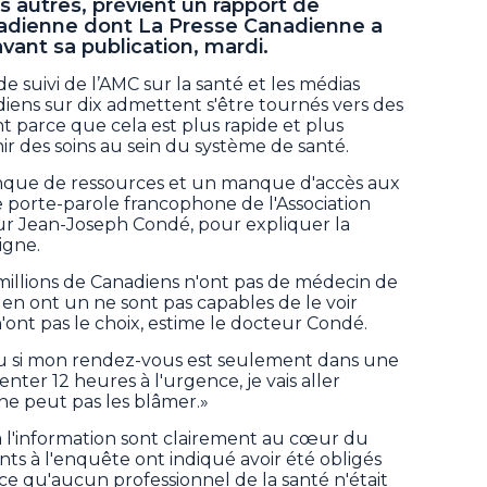
s autres, prévient un rapport de
nadienne dont La Presse Canadienne a
ant sa publication, mardi.
de suivi de l’AMC sur la santé et les médias
iens sur dix admettent s'être tournés vers des
t parce que cela est plus rapide et plus
r des soins au sein du système de santé.
nque de ressources et un manque d'accès aux
le porte-parole francophone de l'Association
ur Jean-Joseph Condé, pour expliquer la
igne.
5 millions de Canadiens n'ont pas de médecin de
i en ont un ne sont pas capables de le voir
n'ont pas le choix, estime le docteur Condé.
 ou si mon rendez-vous est seulement dans une
ienter 12 heures à l'urgence, je vais aller
n ne peut pas les blâmer.»
ès à l'information sont clairement au cœur du
ts à l'enquête ont indiqué avoir été obligés
ce qu'aucun professionnel de la santé n'était