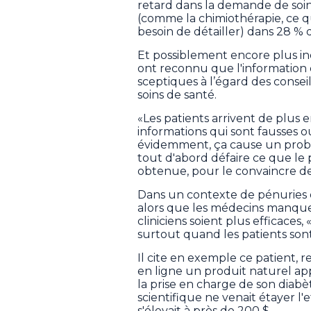
retard dans la demande de soi
(comme la chimiothérapie, ce q
besoin de détailler) dans 28 % d
Et possiblement encore plus inq
ont reconnu que l'information q
sceptiques à l’égard des consei
soins de santé.
«Les patients arrivent de plus 
informations qui sont fausses o
évidemment, ça cause un problè
tout d'abord défaire ce que le p
obtenue, pour le convaincre de
Dans un contexte de pénuries d
alors que les médecins manque
cliniciens soient plus efficaces, 
surtout quand les patients son
Il cite en exemple ce patient, 
en ligne un produit naturel a
la prise en charge de son diab
scientifique ne venait étayer l'
s'élevait à près de 200 $.