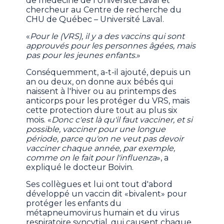
de médecine de l'Université Laval et
chercheur au Centre de recherche du
CHU de Québec – Université Laval.
«
Pour le (VRS), il y a des vaccins qui sont
approuvés pour les personnes âgées, mais
pas pour les jeunes enfants.
»
Conséquemment, a-t-il ajouté, depuis un
an ou deux, on donne aux bébés qui
naissent à l'hiver ou au printemps des
anticorps pour les protéger du VRS, mais
cette protection dure tout au plus six
mois. «
Donc c'est là qu'il faut vacciner, et si
possible, vacciner pour une longue
période, parce qu'on ne veut pas devoir
vacciner chaque année, par exemple,
comme on le fait pour l'influenza
», a
expliqué le docteur Boivin.
Ses collègues et lui ont tout d'abord
développé un vaccin dit «bivalent» pour
protéger les enfants du
métapneumovirus humain et du virus
respiratoire syncytial, qui causent chaque