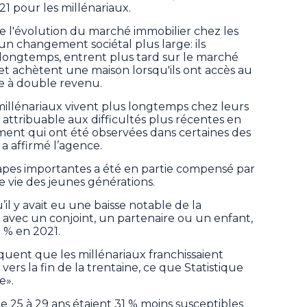
21 pour les millénariaux.
 l'évolution du marché immobilier chez les
 un changement sociétal plus large: ils
longtemps, entrent plus tard sur le marché
d et achètent une maison lorsqu'ils ont accès au
e à double revenu.
 millénariaux vivent plus longtemps chez leurs
attribuable aux difficultés plus récentes en
ment qui ont été observées dans certaines des
 a affirmé l’agence.
étapes importantes a été en partie compensé par
e vie des jeunes générations.
il y avait eu une baisse notable de la
 avec un conjoint, un partenaire ou un enfant,
8 % en 2021.
quent que les millénariaux franchissaient
vers la fin de la trentaine, ce que Statistique
e».
de 25 à 29 ans étaient 31 % moins susceptibles