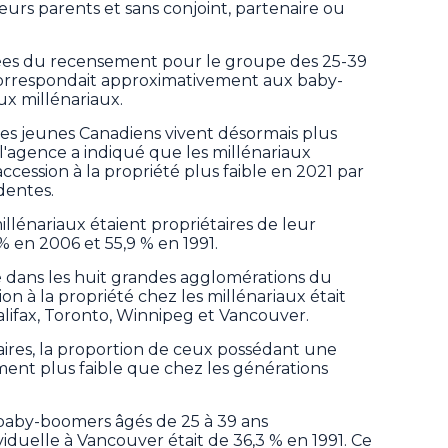
eurs parents et sans conjoint, partenaire ou
ées du recensement pour le groupe des 25-39
 correspondait approximativement aux baby-
ux millénariaux.
es jeunes Canadiens vivent désormais plus
l'agence a indiqué que les millénariaux
ccession à la propriété plus faible en 2021 par
dentes.
illénariaux étaient propriétaires de leur
% en 2006 et 55,9 % en 1991.
 dans les huit grandes agglomérations du
ion à la propriété chez les millénariaux était
lifax, Toronto, Winnipeg et Vancouver.
aires, la proportion de ceux possédant une
ment plus faible que chez les générations
 baby-boomers âgés de 25 à 39 ans
viduelle à Vancouver était de 36,3 % en 1991. Ce