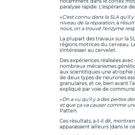
notamment dans le cortex mote
paralysie rapide. L'espérance de
«
C'est connu dans la SLA qu'il
niveau de la réparation
, a résu
nous, on a trouvé l'enzyme res
La plupart des travaux sur la S
régions motrices du cerveau. L
s'intéresser au cervelet.
Des expériences réalisées avec
nombreux mécanismes génétique
aux scientifiques une atrophie 
de deux types de neurones essent
granulaires, et ce, bien avant 
expliqué par voie de communi
«
On a vu qu'il y a des pertes de
et que ça va causer comme une
Patten.
Ces résultats, a-t-il dit, montr
apparaissent ailleurs (dans le 