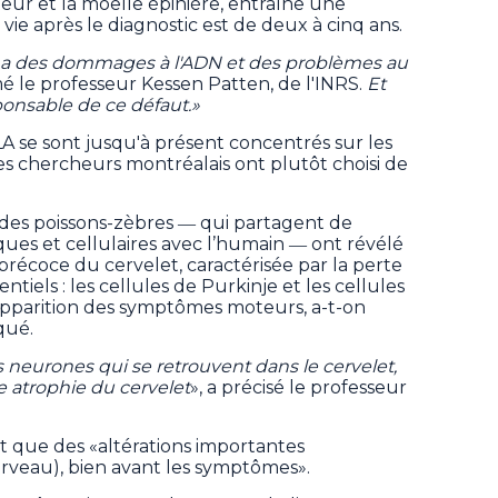
ur et la moelle épinière, entraîne une
 vie après le diagnostic est de deux à cinq ans.
 y a des dommages à l'ADN et des problèmes au
mé le professeur Kessen Patten, de l'INRS.
Et
ponsable de ce défaut.»
LA se sont jusqu'à présent concentrés sur les
es chercheurs montréalais ont plutôt choisi de
 des poissons-zèbres ― qui partagent de
s et cellulaires avec l’humain ― ont révélé
précoce du cervelet, caractérisée par la perte
iels : les cellules de Purkinje et les cellules
l’apparition des symptômes moteurs, a-t-on
qué.
s neurones qui se retrouvent dans le cervelet,
 atrophie du cervelet
», a précisé le professeur
ent que des «altérations importantes
cerveau), bien avant les symptômes».