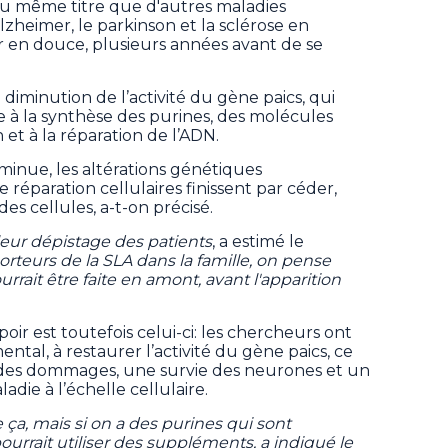
 au même titre que d'autres maladies
heimer, le parkinson et la sclérose en
r en douce, plusieurs années avant de se
diminution de l’activité du gène paics, qui
 à la synthèse des purines, des molécules
 et à la réparation de l’ADN.
iminue, les altérations génétiques
 réparation cellulaires finissent par céder,
s cellules, a-t-on précisé.
leur dépistage des patients
, a estimé le
 porteurs de la SLA dans la famille, on pense
rait être faite en amont, avant l'apparition
poir est toutefois celui-ci: les chercheurs ont
ntal, à restaurer l’activité du gène paics, ce
 des dommages, une survie des neurones et un
adie à l’échelle cellulaire.
 ça, mais si on a des purines qui sont
rrait utiliser des suppléments, a indiqué le