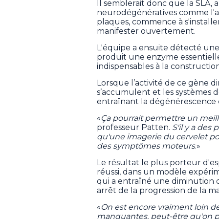
Il semblerait donc que la SLA,
neurodégénératives comme l'alz
plaques, commence à s'installe
manifester ouvertement.
L'équipe a ensuite détecté une 
produit une enzyme essentielle
indispensables à la construction
Lorsque l’activité de ce gène d
s’accumulent et les systèmes de
entraînant la dégénérescence de
«
Ça pourrait permettre un meil
professeur Patten.
S'il y a des
qu'une imagerie du cervelet pour
des symptômes moteurs
.»
Le résultat le plus porteur d'es
réussi, dans un modèle expérime
qui a entraîné une diminution
arrêt de la progression de la mal
«
On est encore vraiment loin de
manquantes, peut-être qu'on pou