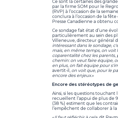
Ce sont là certaines des grand
par la firme SOM pour le Regro
(RVP) à l’occasion de la semaine
conclura à l’occasion de la fêt
Presse Canadienne a obtenu co
Ce sondage fait état d’une évo
particulièrement au sein des 
Villeneuve, directeur général
intéressant dans le sondage, c'
mais, en même temps, on voit le 
coparentalité chez les parents, 
chemin: on veut faire équipe, on
en plus, on fait équipe pour s'
avertit-il,
on voit que, pour le pa
encore des enjeux.
»
Encore des stéréotypes de g
Ainsi, si les questions touchant 
recueillent l’appui de plus de 
(38 %) estiment que les contrain
l’empêchent de collaborer à la
«
Il faut réfléchir à cela
, dit Ray