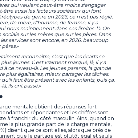
s pères qui veulent peut-être moins s'engager
t-être aussi les facteurs sociétaux qui font
stéréotypes de genre en 2026, ce n'est pas réglé.
ère, de mère, d'homme, de femme, il y a
qui nous maintiennent dans ces limites-là. On
sociale sur les mères que sur les pères. Dans
 les services sont encore, en 2026, beaucoup
 pères.
»
 vraiment reconnaître, c'est que les écarts se
lus jeunes. C'est vraiment marqué, là, il y a
à ce niveau-là. Les jeunes parents, la grande
re plus égalitaires, mieux partager les tâches.
u'il faut être présent avec les enfants, puis ça,
à, ils ont passé.
»
le
harge mentale obtient des réponses fort
épondants et répondantes et les chiffres sont
te à franchir du côté masculin. Ainsi, quand on
 la plus grande part de la charge mentale,
 %) disent que ce sont elles, alors que près de
timent que le partage est plutôt égal et seuls