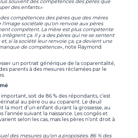
plus souvent des compétences des pères que
uper des enfants.
»
e des compétences des pères que des mères
 l'image sociétale qu'on renvoie aux pères
raiment compétent. La mère est plus compétente
ntègrent ça. Il y a des pères qui ne se sentent
, si la société leur renvoie ça, ça devient une
r manque de compétence
», note Raymond
sser un portrait générique de la coparentalité,
 des parents à des mesures réclamées par le
s.
lamé
s important, soit de 86 % des répondants, c’est
rinatal au père ou au coparent. Le deuil
t la mort d’un enfant durant la grossesse, au
 l’année suivant la naissance. Les congés et
arient selon les cas, mais les pères n’ont droit à
nsuel des mesures qu'on a proposées. 86 % des