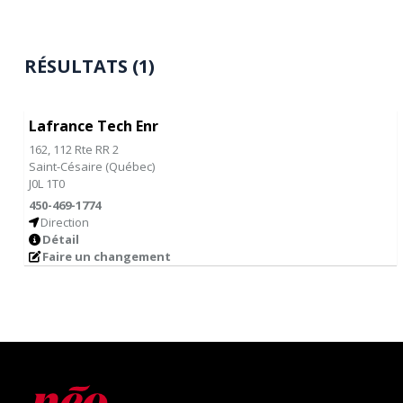
RÉSULTATS (1)
Lafrance Tech Enr
162, 112 Rte RR 2
Saint-Césaire
(
Québec
)
J0L 1T0
450-469-1774
Direction
Détail
Faire un changement