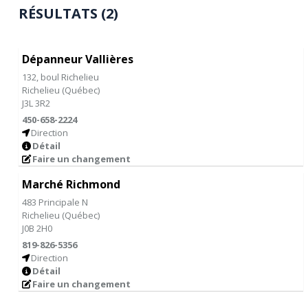
RÉSULTATS (2)
Dépanneur Vallières
132, boul Richelieu
Richelieu
(
Québec
)
J3L 3R2
450-658-2224
Direction
Détail
Faire un changement
Marché Richmond
483 Principale N
Richelieu
(
Québec
)
J0B 2H0
819-826-5356
Direction
Détail
Faire un changement