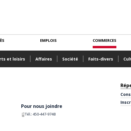
CÈS
EMPLOIS
COMMERCES
ts et loisirs
Affaires
Société
Faits-divers
Cul
Rép
Cons
Insc
Pour nous joindre
Tél.:
450-447-9748