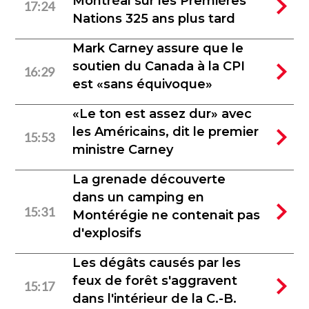
Montréal sur les Premières
17:24
Nations 325 ans plus tard
Mark Carney assure que le
soutien du Canada à la CPI
16:29
est «sans équivoque»
«Le ton est assez dur» avec
les Américains, dit le premier
15:53
ministre Carney
La grenade découverte
dans un camping en
15:31
Montérégie ne contenait pas
d'explosifs
Les dégâts causés par les
feux de forêt s'aggravent
15:17
dans l'intérieur de la C.-B.