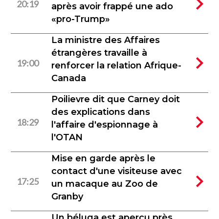
20:19
après avoir frappé une ado
«pro-Trump»
La ministre des Affaires
étrangères travaille à
19:00
renforcer la relation Afrique-
Canada
Poilievre dit que Carney doit
des explications dans
18:29
l'affaire d'espionnage à
l'OTAN
Mise en garde après le
contact d'une visiteuse avec
17:25
un macaque au Zoo de
Granby
Un béluga est aperçu près