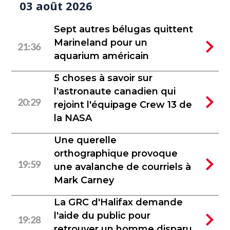
03 août 2026
Sept autres bélugas quittent
Marineland pour un
21:36
aquarium américain
5 choses à savoir sur
l'astronaute canadien qui
20:29
rejoint l'équipage Crew 13 de
la NASA
Une querelle
orthographique provoque
19:59
une avalanche de courriels à
Mark Carney
La GRC d'Halifax demande
l'aide du public pour
19:28
retrouver un homme disparu