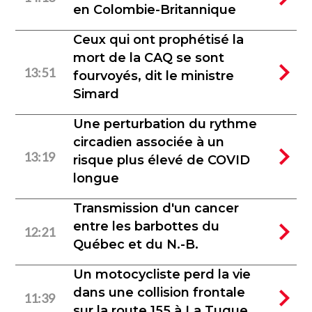
en Colombie-Britannique
Ceux qui ont prophétisé la
mort de la CAQ se sont
13:51
fourvoyés, dit le ministre
Simard
Une perturbation du rythme
circadien associée à un
13:19
risque plus élevé de COVID
longue
Transmission d'un cancer
entre les barbottes du
12:21
Québec et du N.-B.
Un motocycliste perd la vie
dans une collision frontale
11:39
sur la route 155 à La Tuque