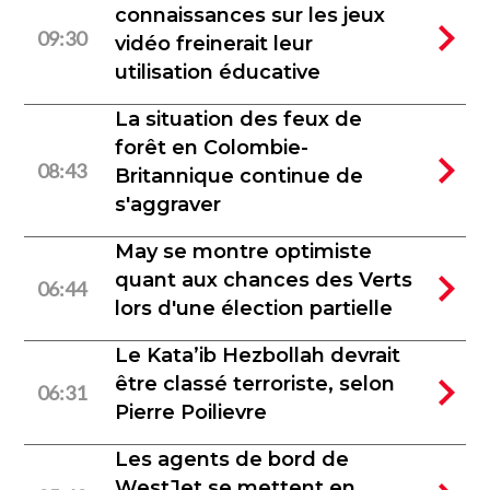
connaissances sur les jeux
09:30
vidéo freinerait leur
utilisation éducative
La situation des feux de
forêt en Colombie-
08:43
Britannique continue de
s'aggraver
May se montre optimiste
quant aux chances des Verts
06:44
lors d'une élection partielle
Le Kata’ib Hezbollah devrait
être classé terroriste, selon
06:31
Pierre Poilievre
Les agents de bord de
WestJet se mettent en