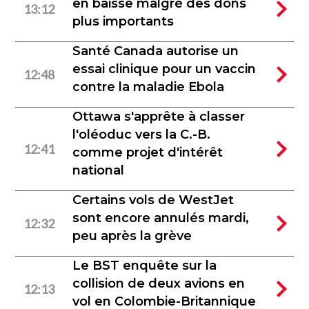
en baisse malgré des dons
13:12
plus importants
Santé Canada autorise un
essai clinique pour un vaccin
12:48
contre la maladie Ebola
Ottawa s'apprête à classer
l'oléoduc vers la C.-B.
12:41
comme projet d'intérêt
national
Certains vols de WestJet
sont encore annulés mardi,
12:32
peu après la grève
Le BST enquête sur la
collision de deux avions en
12:13
vol en Colombie-Britannique