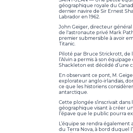
géographique royale du Canada
dernier navire de Sir Ernest S
Labrador en 1962.
John Geiger, directeur général
de l'astronaute privé Mark Pat
premier submersible à avoir em
Titanic.
Piloté par Bruce Strickrott, de
l’Alvin a permis à son équipage 
Shackleton est décédé d’une cr
En observant ce pont, M. Geiger
explorateur anglo-irlandais, do
ce que les historiens considèr
antarctique.
Cette plongée s’inscrivait dans 
géographique visant à créer u
l’épave que le public pourra ex
L’équipe se rendra également 
du Terra Nova, à bord duquel l