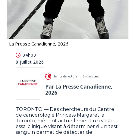
La Presse Canadienne, 2026
Des chercheurs étudient si un test sanguin
04h00
pourrait détecter le cancer
8 juillet 2026
Temps de lecture :
5 minutes
Par La Presse Canadienne,
2026
TORONTO — Des chercheurs du Centre
de cancérologie Princess Margaret, à
Toronto, mènent actuellement un vaste
essai clinique visant à déterminer si un test
sanguin permet de détecter de