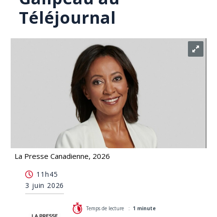
Téléjournal
La Presse Canadienne, 2026
La correspondante Azeb Wolde-Giorgis succède à
11h45
Céline Galipeau au Téléjournal
3 juin 2026
Temps de lecture :
1 minute