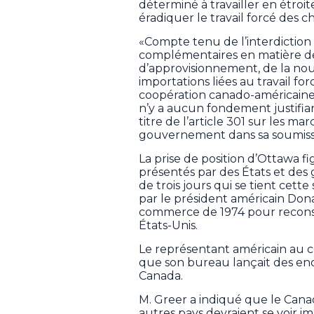
déterminé à travailler en étroit
éradiquer le travail forcé des
«Compte tenu de l’interdiction
complémentaires en matière d
d’approvisionnement, de la nou
importations liées au travail f
coopération canado-américaine,
n’y a aucun fondement justifian
titre de l’article 301 sur les ma
gouvernement dans sa soumissi
La prise de position d’Ottawa f
présentés par des États et des
de trois jours qui se tient cet
par le président américain Donal
commerce de 1974 pour reconst
États-Unis.
Le représentant américain au 
que son bureau lançait des enq
Canada.
M. Greer a indiqué que le Cana
autres pays devraient se voir im