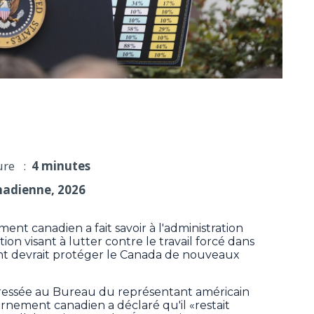
 du travail forcé sont infondés, dit le Canada
ure :
4 minutes
nadienne, 2026
canadien a fait savoir à l'administration
on visant à lutter contre le travail forcé dans
nt devrait protéger le Canada de nouveaux
dressée au Bureau du représentant américain
nement canadien a déclaré qu'il «restait