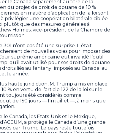
er le Canada séparément au titre de la
men du projet de droit de douane de 10 %
iennes en matière d’application de la loi sont
à privilégier une coopération bilatérale ciblée
loi plutôt que des mesures générales à
Matthew Holmes, vice-président de la Chambre de
oumission.
e 301 n’ont pas été une surprise. Il était
rcheraient de nouvelles voies pour imposer des
Cour suprême américaine eut invalidé l’outil
p, qu’il avait utilisé pour ses droits de douane
s droits liés au fentanyl imposés au Canada, au
 cette année.
plus haute juridiction, M. Trump a mis en place
 % en vertu de l’article 122 de la loi sur le
ont toujours été considérés comme
 bout de 150 jours — fin juillet —, à moins que
gation.
 le Canada, les États-Unis et le Mexique,
d’ACEUM, a protégé le Canada d’une grande
posés par Trump. Le pays reste toutefois