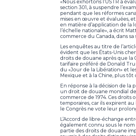
«Nous exhortons l’USTR à évalu
section 301, à suspendre l’exa
pendant que les réformes canad
mises en œuvre et évaluées, et 
en matière d’application de la 
l’échelle nationale», a écrit 
commerce du Canada, dans sa s
Les enquêtes au titre de l’articl
évident que les États-Unis che
droits de douane après que la 
tarifaire préféré de Donald Trum
du «Jour de la Libération» et le
Mexique et à la Chine, plus tôt
En réponse à la décision de la 
un droit de douane mondial de 10
commerce de 1974. Ces droits 
temporaires, car ils expirent au
le Congrès ne vote leur prolon
L’Accord de libre-échange entre
également connu sous le nom 
partie des droits de douane im