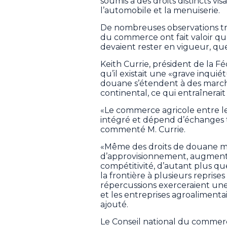
soumis à des droits distincts vis
l’automobile et la menuiserie.
De nombreuses observations tr
du commerce ont fait valoir q
devaient rester en vigueur, que
Keith Currie, président de la Fé
qu’il existait une «grave inquié
douane s’étendent à des march
continental, ce qui entraînera
«Le commerce agricole entre le
intégré et dépend d’échanges tr
commenté M. Currie.
«Même des droits de douane mo
d’approvisionnement, augmenter
compétitivité, d’autant plus q
la frontière à plusieurs reprise
répercussions exerceraient une
et les entreprises agroalimentai
ajouté.
Le Conseil national du commerc