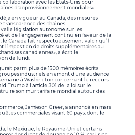
e collaboration avec les États-Unis pour
 chaînes d'approvisionnement mondiales».
 déjà en vigueur au Canada, des mesures
e transparence des chaînes
velle législation autonome sur les
orcé et de l’engagement continu en faveur de la
 le Canada fait respectueusement valoir qu’il
t l’imposition de droits supplémentaires au
rchandises canadiennes», a écrit le
on de lundi.
igurait parmi plus de 1500 mémoires écrits
 groupes industriels en amont d’une audience
te semaine à Washington concernant le recours
d Trump à l’article 301 de la loi sur le
ruire son mur tarifaire mondial autour des
commerce, Jamieson Greer, a annoncé en mars
uêtes commerciales visant 60 pays, dont le
da, le Mexique, le Royaume-Uni et certains
poser des droits de douane de 10 %, car ils ne