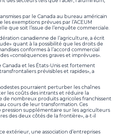
ant des secteurs tels que l’acier, l’aluminium,
ansmises par le Canada au bureau américain
ue les exemptions prévues par l’ACEUM
lle que soit l’issue de l’enquête commerciale.
dération canadienne de l’agriculture, a écrit
tude» quant à la possibilité que les droits de
andises conformes à l’accord commercial
it des «conséquences graves et imprévues».
 Canada et les États-Unis est fortement
ansfrontaliers prévisibles et rapides», a
destes pourraient perturber les chaînes
 les coûts des intrants et réduire la
ue de nombreux produits agricoles franchissent
s au cours de leur transformation. Ces
 pression supplémentaire sur les agriculteurs
res des deux côtés de la frontière», a-t-il
e extérieur, une association d’entreprises