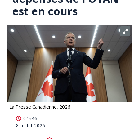
est en cours
La Presse Canadienne, 2026
Mark Carney affirme qu'une nouvelle répartition
04h46
des dépenses de l'OTAN est en cours
8 juillet 2026