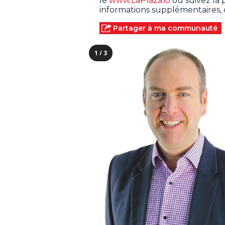
le
www.LaPlaza.io
ou suivez la
informations supplémentaires
Partager à ma communauté
1 / 3