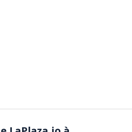
e LaPlaza.io à