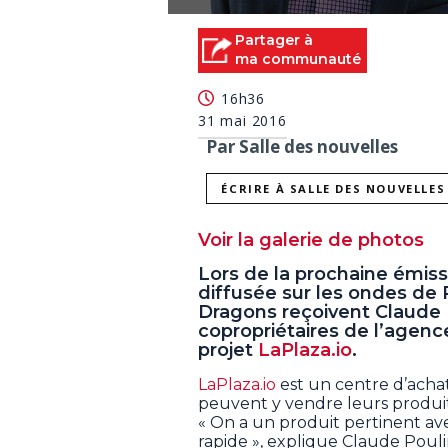
0
seconds
Partager à
of
ma communauté
55
seconds
Volume
16h36
90%
31 mai 2016
Par Salle des nouvelles
ÉCRIRE À SALLE DES NOUVELLES
Voir la galerie de photos
Lors de la prochaine émiss
diffusée sur les ondes de R
Dragons reçoivent Claude 
copropriétaires de l’agenc
projet
LaPlaza.io
.
LaPlaza.io
est un centre d’acha
peuvent y vendre leurs produit
« On a un produit pertinent ave
rapide », explique Claude Pouli