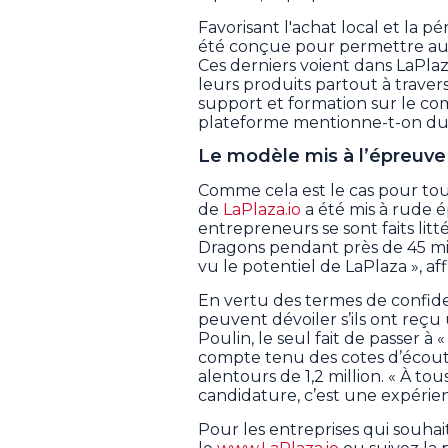
Favorisant l'achat local et la 
été conçue pour permettre au
Ces derniers voient dans LaPlaz
leurs produits partout à traver
support et formation sur le com
plateforme mentionne-t-on du
Le modèle mis à l’épreuve
Comme cela est le cas pour tous 
de
LaPlaza.io
a été mis à rude 
entrepreneurs se sont faits litt
Dragons pendant près de 45 minu
vu le potentiel de LaPlaza », affi
En vertu des termes de confident
peuvent dévoiler s’ils ont reçu
Poulin, le seul fait de passer à
compte tenu des cotes d’écout
alentours de 1,2 million. « À to
candidature, c’est une expérienc
Pour les entreprises qui souhait