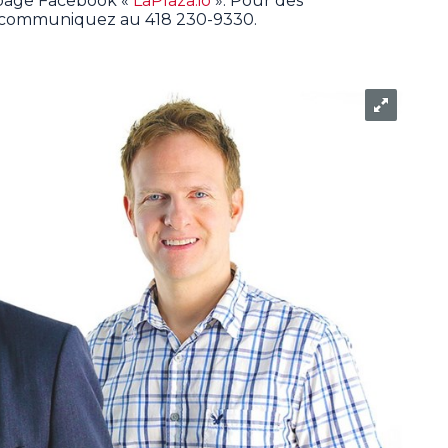
 page Facebook «
LaPlaza.io
». Pour des
, communiquez au 418 230-9330.