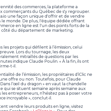
pérennité des commerces, la plateforme a
x commerçants du Québec de s'y regrouper.
a.io une façon unique d'offrir et de vendre
s le monde. De plus, l'équipe dédiée offrant
merce en ligne est l'un des points forts de la
 côté du département de marketing.
les projets qui défilent à l’émission, celui
épreuve. Lors du tournage, les deux
éralement mitraillés de questions par les
tes indique Claude Poulin. « À la fin, ils ont
rme-t-il.
ialité de l’émission, les propriétaires d’iClic ne
 une offre ou non. Toutefois, pour Claude
 « Dans l’œil du dragon » en vaut la chandelle
e qui se situent semaine après semaine aux
us les entrepreneurs, n’hésitez pas à poser votre
e incroyable », conclut-il.
ent vendre leurs produits en ligne, visitez