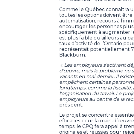
Comme le Québec connaîtra un 
toutes les options doivent être s
automatisation, recours à l’immig
encourager les personnes plus â
spécifiquement à augmenter le
est plus faible qu’ailleurs au p
taux d’activité de l’Ontario pou
représentait potentiellement 77
Blackburn.
«
Les employeurs s’activent déjà
d’œuvre, mais le problème ne s
vacants en mai dernier. Il exist
empêchent certaines personnes d
longtemps, comme la fiscalité, le
l'organisation du travail. Le pr
employeurs au centre de la rec
président.
Le projet se concentre essentie
efficaces pour la main-d’œuvre
temps, le CPQ fera appel à tren
originales et réussies pour rejo