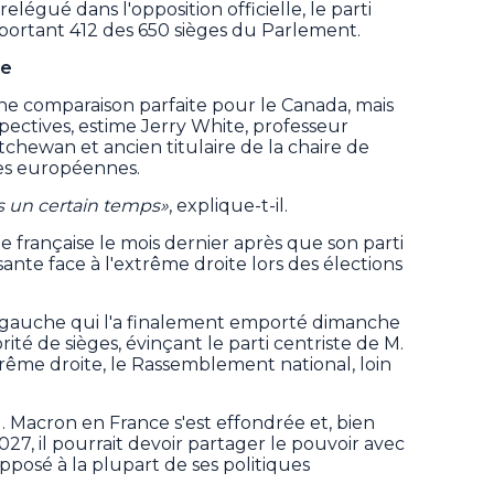
légué dans l'opposition officielle, le parti
mportant 412 des 650 sièges du Parlement.
le
e comparaison parfaite pour le Canada, mais
spectives, estime Jerry White, professeur
atchewan et ancien titulaire de la chaire de
es européennes.
s un certain temps»
, explique-t-il.
le française le mois dernier après que son parti
sante face à l'extrême droite lors des élections
de gauche qui l'a finalement emporté dimanche
ité de sièges, évinçant le parti centriste de M.
xtrême droite, le Rassemblement national, loin
. Macron en France s'est effondrée et, bien
027, il pourrait devoir partager le pouvoir avec
pposé à la plupart de ses politiques