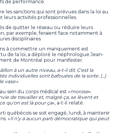
tifs de performance.
tre les sanctions qui sont prévues dans la loi au
t leurs activités professionnelles.
s de quitter le réseau ou réduire leurs
ion, par exemple, feraient face notamment à
es disciplinaires.
decins à commettre un manquement est
tu de la loi, a déploré le néphrologue Jean-
lement de Montréal pour manifester.
lon à un autre niveau, a-t-il dit. C'est la
és individuelles sont bafouées de la sorte. (...)
le vase.
»
 au sein du corps médical est «
morose
».
 de travailler et, malgré ça, se lèvent et
ce qu'on est là pour ça
», a-t-il relaté.
arti québécois se soit engagé, lundi, à maintenir
ns. «
Il n'y a aucun parti démocratique qui peut