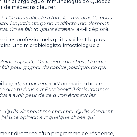
on, un allergologue-immunologue de Québec,
nt de médecins pleurer.
(...) Ça nous affecte à tous les niveaux. Ça nous
aiter les patients, ça nous affecte moralement.
ssus. On se fait toujours écraser
», a-t-il déploré.
i les professionnels qui travaillent le plus
rdins, une microbiologiste-infectiologue à
pleine capacité. On fouette un cheval à terre,
est fait pour gagner du capital politique, ce qui
 la «
jettent par terre
». «Mon mari en fin de
ce que tu écris sur Facebook". J'étais comme:
s à avoir peur de ce qu'on écrit sur les
st: "Qu'ils viennent me chercher. Qu'ils viennent
j'ai une opinion sur quelque chose qui
lement directrice d'un programme de résidence,