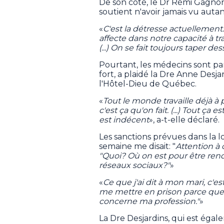
De son côté, le Dr Rémi Gagn
soutient n'avoir jamais vu auta
«
C'est la détresse actuellement. 
affecte dans notre capacité à tr
(...) On se fait toujours taper de
Pourtant, les médecins sont parm
fort, a plaidé la Dre Anne Desja
l'Hôtel-Dieu de Québec.
«
Tout le monde travaille déjà à 
c'est ça qu'on fait. (...) Tout ça 
est indécent
», a-t-elle déclaré.
Les sanctions prévues dans la loi
semaine me disait: "
Attention à 
"Quoi? Où on est pour être rendu
réseaux sociaux?"
»
«
Ce que j'ai dit à mon mari, c'e
me mettre en prison parce que 
concerne ma profession."
»
La Dre Desjardins, qui est éga