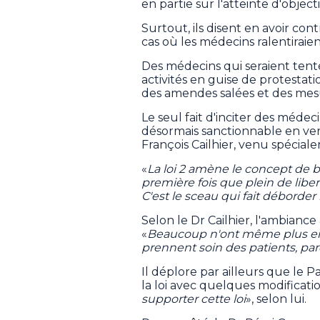
en partie sur l'atteinte d'objec
Surtout, ils disent en avoir con
cas où les médecins ralentiraien
Des médecins qui seraient tenté
activités en guise de protestat
des amendes salées et des mesur
Le seul fait d'inciter des mé
désormais sanctionnable en ver
François Cailhier, venu spécia
«
La loi 2 amène le concept de bâil
première fois que plein de libert
C'est le sceau qui fait déborder 
Selon le Dr Cailhier, l'ambiance
«
Beaucoup n'ont même plus envie
prennent soin des patients, par
Il déplore par ailleurs que le P
la loi avec quelques modificatio
supporter cette loi
», selon lui.