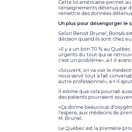
Cette loi américaine permet 
renseignements détenus par des 
remettre des données détenues 
Un plus pour désengorger le 
Selon Benoit Brunel, BonsAi es
décision quand ils sont chez eu
«Il y a un bon 70 % au Québec (
urgents du tout qui se retrouv
c'est un problème», a-t-il avanc
«Souvent, on va voir le médecin
nous servir tout à fait conven
autre professionnel», a-t-il ajou
Il estime que cela pourrait auss
des patients pourraient souvent
«Ça donne beaucoup d'oxygène 
l'espère, aux médecins de pren
M. Brunel.
Le Québec est la première provi