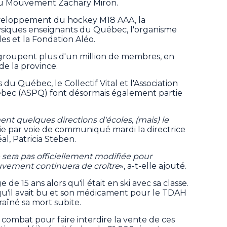
 au Mouvement Zachary Miron.
développement du hockey M18 AAA, la
siques enseignants du Québec, l'organisme
des et la Fondation Aléo.
egroupent plus d'un million de membres, en
 de la province.
du Québec, le Collectif Vital et l'Association
bec (ASPQ) font désormais également partie
 quelques directions d'écoles, (mais) le
ouie par voie de communiqué mardi la directrice
l, Patricia Steben.
 sera pas officiellement modifiée pour
uvement continuera de croître
», a-t-elle ajouté.
de 15 ans alors qu'il était en ski avec sa classe.
qu'il avait bu et son médicament pour le TDAH
aîné sa mort subite.
combat pour faire interdire la vente de ces