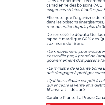
Dans un document récemment tr
canadienne des boissons (ACB) 
exigences strictes établies par
Elle note que l'organisme de r
dans les boissons énergisantes, q
monde entier depuis plus de 3
De son côté, le député Guillaum
rappelé mardi que 86 % des Qué
aux moins de 16 ans.
«
Le mouvement pour encadrer l
s'essouffle pas, il prend de l'am
gouvernement doit passer à l'ac
«
La ministre de la Santé Sonia B
doit s'engager à protéger concr
«
Québec solidaire est prêt à co
qui encadre la vente et la dist
16 ans
», a-t-il déclaré.
Caroline Plante, La Presse Can