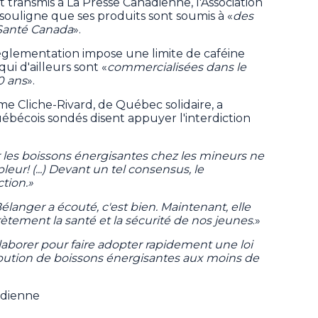
ansmis à La Presse Canadienne, l'Association
souligne que ses produits sont soumis à «
des
 Santé Canada
».
églementation impose une limite de caféine
ui d'ailleurs sont «
commercialisées dans le
0 ans
».
e Cliche-Rivard, de Québec solidaire, a
bécois sondés disent appuyer l'interdiction
es boissons énergisantes chez les mineurs ne
pleur! (...) Devant un tel consensus, le
tion.»
élanger a écouté, c'est bien. Maintenant, elle
ètement la santé et la sécurité de nos jeunes
.»
llaborer pour faire adopter rapidement une loi
ribution de boissons énergisantes aux moins de
adienne