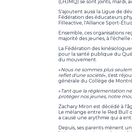
(LHJMQ) se sont joints, mardi,
S'ajoutent aussi la Ligue de 
Fédération des éducateurs phy
Filleactive, l'Alliance Sport-Étu
Ensemble, ces organisations r
majorité des jeunes, à l'échelle
La
Fédération des kinésiologues 
pour la santé publique du Qué
du mouvement.
«
Nous ne sommes plus seulement
reflet d'une société
», s'est réj
générale du Collège de Montréa
«
Tant que la réglementation ne
protéger nos jeunes, notre mo
Zachary Miron est décédé à l'âge 
Le mélange entre le Red Bull 
a causé une arythmie qui a entr
Depuis, ses parents mènent un 