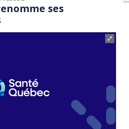
renomme ses
s