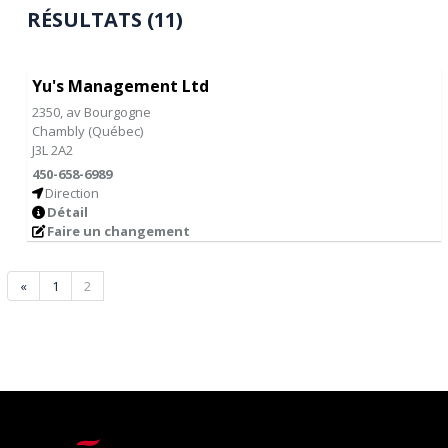
RÉSULTATS (11)
Yu's Management Ltd
2350, av Bourgogne
Chambly
(
Québec
)
J3L 2A2
450-658-6989
Direction
Détail
Faire un changement
«
1
2