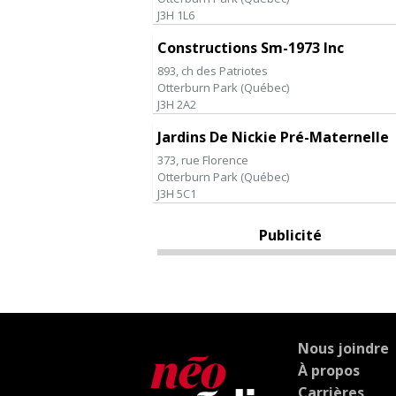
J3H 1L6
Constructions Sm-1973 Inc
893, ch des Patriotes
Otterburn Park
(
Québec
)
J3H 2A2
Jardins De Nickie Pré-Maternelle
373, rue Florence
Otterburn Park
(
Québec
)
J3H 5C1
Publicité
Nous joindre
À propos
Carrières