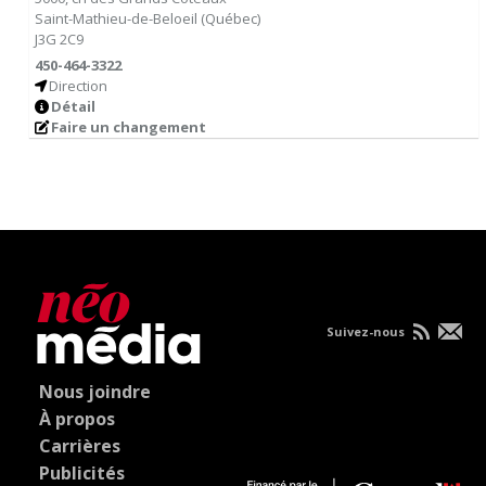
Saint-Mathieu-de-Beloeil
(
Québec
)
J3G 2C9
450-464-3322
Direction
Détail
Faire un changement
Suivez-nous
Nous joindre
À propos
Carrières
Publicités